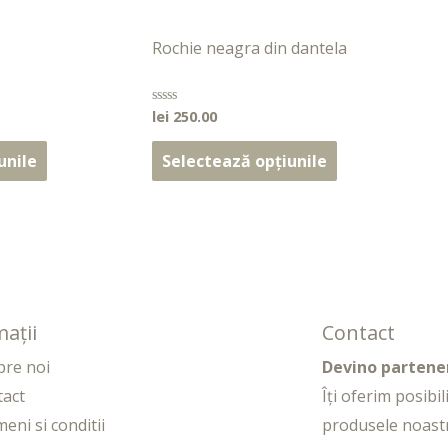
Rochie neagra din dantela
lei
250.00
Evaluat
la
0
din
unile
Selectează opțiunile
5
ații
Contact
pre noi
Devino partene
tact
Îți oferim posibi
eni si conditii
produsele noast