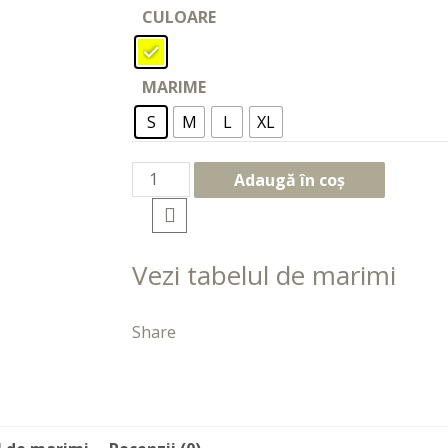
CULOARE
MARIME
S
M
L
XL
Adaugă în coș
Vezi tabelul de marimi
Share