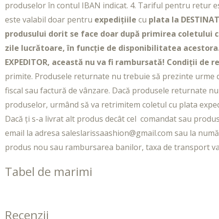
produselor în contul IBAN indicat. 4. Tariful pentru retur 
este valabil doar pentru
expedițiile
cu
plata la DESTINAT
produsului dorit se face doar după primirea coletului 
zile lucrătoare, în funcție de disponibilitatea acestora
EXPEDITOR, această nu va fi rambursată!
Condiții de re
primite. Produsele returnate nu trebuie să prezinte urme de
fiscal sau factură de vânzare. Dacă produsele returnate n
produselor, urmând să va retrimitem coletul cu plata exped
Dacă ți s-a livrat alt produs decât cel comandat sau produs
email la adresa saleslarissaashion@gmail.com sau la număr
produs nou sau rambursarea banilor, taxa de transport v
Tabel de marimi
Recenzii