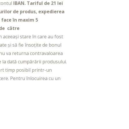
 contul
IBAN. Tariful de 21 lei
burilor de produs, expedierea
e face în maxim 5
 de către
aceeași stare în care au fost
e și să fie însoțite de bonul
 nu va returna contravaloarea
e la dată cumpărării produsului.
rt timp posibil printr-un
ere. Pentru înlocuirea cu un