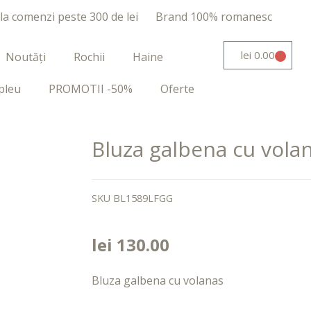
 la comenzi peste 300 de lei
Brand 100% romanesc
lei
0.00
Noutăți
Rochii
Haine
0
pleu
PROMOTII -50%
Oferte
Bluza galbena cu vola
SKU
BL1589LFGG
lei
130.00
Bluza galbena cu volanas