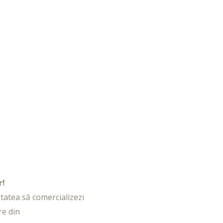
r!
litatea să comercializezi
re din