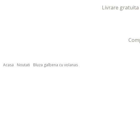
Livrare gratuita
Com
xxx-
Acasa
Noutati
Bluza galbena cu volanas
xo.com
sexeggs.org
sex
tube