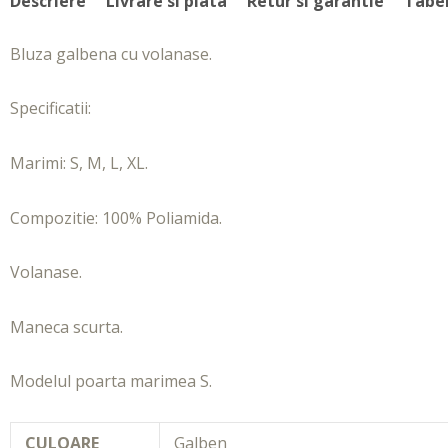
Descriere
Livrare si plata
Retur si garantie
Tabe
Bluza galbena cu volanase.
Specificatii:
Marimi: S, M, L, XL.
Compozitie: 100% Poliamida.
Volanase.
Maneca scurta.
Modelul poarta marimea S.
CULOARE
Galben