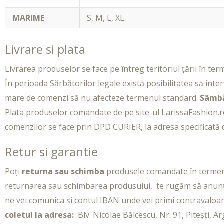
MARIME
S
,
M
,
L
,
XL
Livrare si plata
Livrarea produselor se face pe întreg teritoriul țării în term
În perioada Sărbătorilor legale există posibilitatea să inter
mare de comenzi să nu afecteze termenul standard.
Sâmbă
Plata produselor comandate de pe site-ul LarissaFashion.ro
comenzilor se face prin DPD CURIER, la adresa specificată d
Retur si garantie
Poți
returna sau schimba
produsele comandate în termen de
returnarea sau schimbarea produsului, te rugăm să anunți 
ne vei comunica și contul IBAN unde vei primi contravaloa
coletul la adresa:
Blv. Nicolae Bălcescu, Nr. 91, Piteșți, A