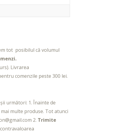
acem tot posibilul că volumul
omenzi.
rs). Livrarea
pentru comenzile peste 300 lei.
ii următori: 1. Înainte de
 mai multe produse. Tot atunci
hion@gmail.com 2.
Trimite
i contravaloarea