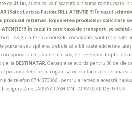
este de
21 lei
, suma ce va fi scăzută din suma rambursată în
AR (Sales Larissa Fasion SRL)
.
ATENȚIE !!! În cazul schim
cu produsul returnat. Expedierea produselor solicitate s
.
ATENȚIE !!! În cazul în care taxa de transport se achită
tur:
– Asigura-te că produsele comandate sunt returnate în 
 purtare sau spălare, trebuie să aibă toate etichetele atașat
u corespund condițiilor de mai sus, ne rezervăm dreptul de a
iției la
DESTINATAR
. Garanția se acordă pentru 30 de zile d
ul prezintă defecte, te rugăm să ne contactezi în cel mai scu
ul de telefon 0744373666 , pentru a remedia această neplăc
a fi asigurată de LARISSA FASHION.
FORMULAR DE RETUR