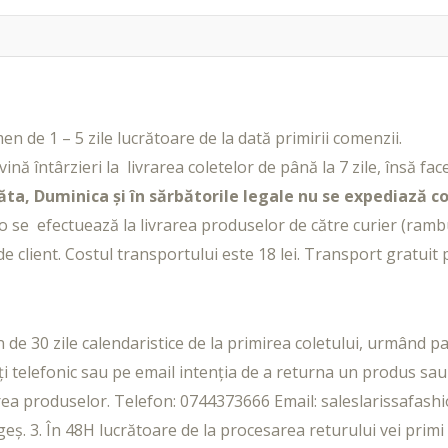
en de 1 – 5 zile lucrătoare de la dată primirii comenzii.
vină întârzieri la livrarea coletelor de până la 7 zile, însă f
ta, Duminica și în sărbătorile legale nu se expediază c
 se efectuează la livrarea produselor de către curier (rambu
e client. Costul transportului este 18 lei. Transport gratuit 
 30 zile calendaristice de la primirea coletului, urmând paș
telefonic sau pe email intenția de a returna un produs sau
rea produselor. Telefon: 0744373666 Email: saleslarissafas
rgeș. 3. În 48H lucrătoare de la procesarea returului vei prim