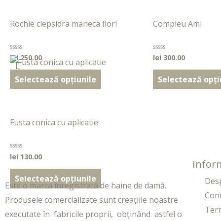
Rochie clepsidra maneca flori
Compleu Ami
lei
250.00
lei
300.00
Evaluat
Evaluat
la
la
0
0
din
din
Selectează opțiunile
Selectează opți
5
5
Fusta conica cu aplicatie
lei
130.00
Evaluat
Inform
la
0
din
Selectează opțiunile
Des
5
Este o marca înregistrată de haine de damă.
Con
Produsele comercializate sunt creațiile noastre
Term
executate în fabricile proprii, obținând astfel o