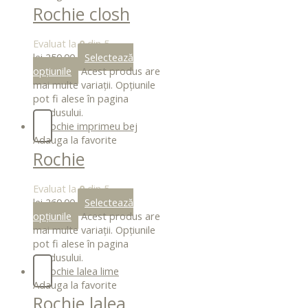
Rochie closh
menta
Evaluat la
0
din 5
lei
250.00
Selectează
opțiunile
Acest produs are
mai multe variații. Opțiunile
pot fi alese în pagina
produsului.
Adauga la favorite
Rochie
imprimeu bej
Evaluat la
0
din 5
lei
260.00
Selectează
opțiunile
Acest produs are
mai multe variații. Opțiunile
pot fi alese în pagina
produsului.
Adauga la favorite
Rochie lalea