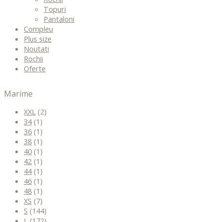
Topuri
Pantaloni
Compleu
Plus size
Noutati
Rochii
Oferte
Marime
XXL
(2)
34
(1)
36
(1)
38
(1)
40
(1)
42
(1)
44
(1)
46
(1)
48
(1)
XS
(7)
S
(144)
L
(172)