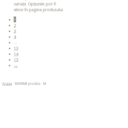
variații. Opțiunile pot fi
alese în pagina produsului.
1
2
3
4
…
13
14
15
→
Acasa
MARIME produs
M