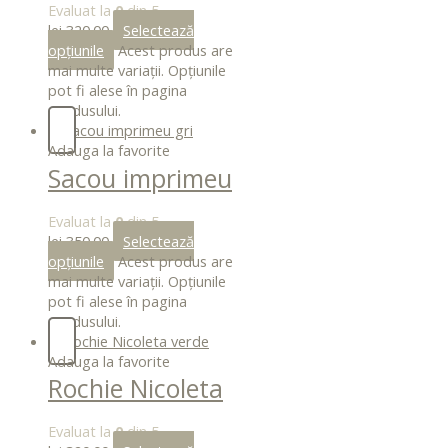
imprimeu gri
Evaluat la
0
din 5
lei
320.00
Selectează
opțiunile
Acest produs are
mai multe variații. Opțiunile
pot fi alese în pagina
produsului.
Adauga la favorite
Sacou imprimeu
gri
Evaluat la
0
din 5
lei
350.00
Selectează
opțiunile
Acest produs are
mai multe variații. Opțiunile
pot fi alese în pagina
produsului.
Adauga la favorite
Rochie Nicoleta
verde
Evaluat la
0
din 5