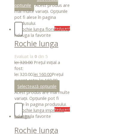
opțiunile
Acest produs are
mai multe variații. Opțiunile
pot fi alese în pagina
produsului.
Reduceri!
Adauga la favorite
Rochie lunga
floricele roz
Evaluat la
0
din 5
lei
320.00
Prețul inițial a
fost:
lei 320.00.
lei
160.00
Prețul
curent este: lei 160.00.
Selectează opțiunile
Acest produs are mai multe
variații. Opțiunile pot fi
alese în pagina produsului.
Reduceri!
Adauga la favorite
Rochie lunga