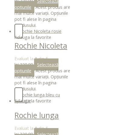
lei
320.00
Selectează
opțiunile
Acest produs are
mai multe variații. Opțiunile
pot fi alese în pagina
produsului.
Adauga la favorite
Rochie Nicoleta
rosie
Evaluat la
0
din 5
lei
320.00
Selectează
opțiunile
Acest produs are
mai multe variații. Opțiunile
pot fi alese în pagina
produsului.
Adauga la favorite
Rochie lunga
bleu cu aplicatie
Evaluat la
0
din 5
lei
320.00
Selectează