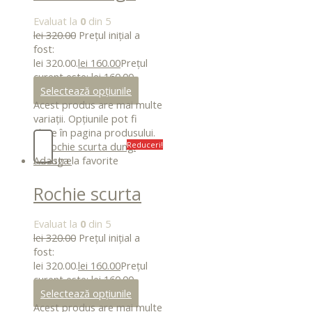
imprimeu
Evaluat la
0
din 5
albastru
lei
320.00
Prețul inițial a
fost:
lei 320.00.
lei
160.00
Prețul
curent este: lei 160.00.
Selectează opțiunile
Acest produs are mai multe
variații. Opțiunile pot fi
alese în pagina produsului.
Reduceri!
Adauga la favorite
Rochie scurta
dungi albastre
Evaluat la
0
din 5
lei
320.00
Prețul inițial a
fost:
lei 320.00.
lei
160.00
Prețul
curent este: lei 160.00.
Selectează opțiunile
Acest produs are mai multe