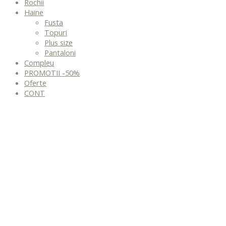
Rochii
Haine
Fusta
Topuri
Plus size
Pantaloni
Compleu
PROMOTII -50%
Oferte
CONT