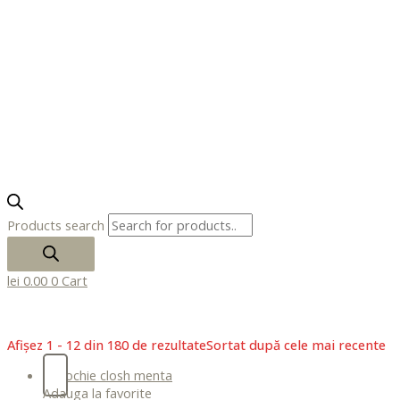
Products search
lei
0.00
0
Cart
xxx-
xo.com
sexeggs.org
Afișez 1 - 12 din 180 de rezultate
Sortat după cele mai recente
sex
tube
Adauga la favorite