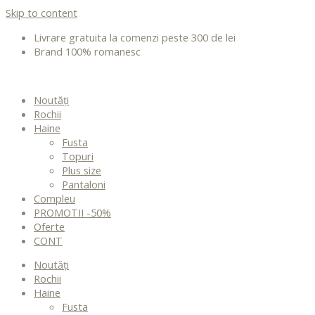
Skip to content
Livrare gratuita la comenzi peste 300 de lei
Brand 100% romanesc
Noutăți
Rochii
Haine
Fusta
Topuri
Plus size
Pantaloni
Compleu
PROMOTII -50%
Oferte
CONT
Noutăți
Rochii
Haine
Fusta