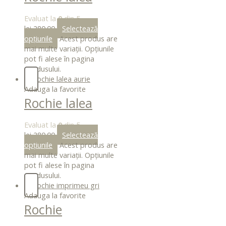
lime
Evaluat la
0
din 5
lei
280.00
Selectează
opțiunile
Acest produs are
mai multe variații. Opțiunile
pot fi alese în pagina
produsului.
Adauga la favorite
Rochie lalea
aurie
Evaluat la
0
din 5
lei
280.00
Selectează
opțiunile
Acest produs are
mai multe variații. Opțiunile
pot fi alese în pagina
produsului.
Adauga la favorite
Rochie