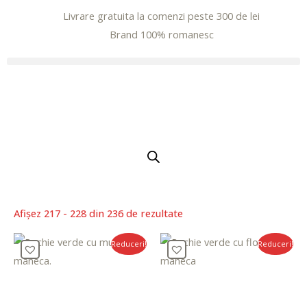
Livrare gratuita la comenzi peste 300 de lei
Brand 100% romanesc
xxx-
xo.com
Afișez 217 - 228 din 236 de rezultate
sexeggs.org
sex
Reduceri!
Reduceri!
tube