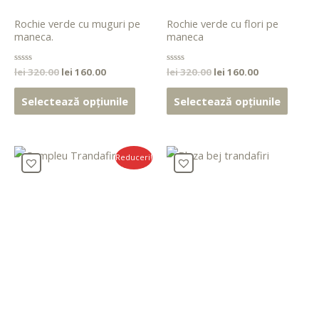
Rochie verde cu muguri pe
Rochie verde cu flori pe
maneca.
maneca
Evaluat
lei
320.00
lei
160.00
Evaluat
lei
320.00
lei
160.00
la
la
0
0
din
din
Selectează opțiunile
Selectează opțiunile
5
5
Reduceri!