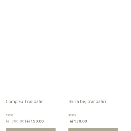
Compleu Trandafir
Bluza bej trandafiri
Evaluat
lei
300.00
lei
150.00
Evaluat
lei
130.00
la
la
0
0