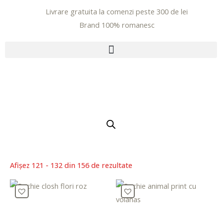
Livrare gratuita la comenzi peste 300 de lei
Brand 100% romanesc
xxx-
xo.com
Afișez 121 - 132 din 156 de rezultate
sexeggs.org
sex
tube