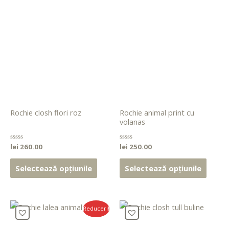
Rochie closh flori roz
Rochie animal print cu
volanas
Evaluat
lei
260.00
Evaluat
lei
250.00
la
la
0
0
din
din
Selectează opțiunile
Selectează opțiunile
5
5
Reduceri!