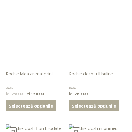
Rochie lalea animal print
Rochie closh tull buline
Evaluat
lei
250.00
lei
150.00
Evaluat
lei
260.00
la
la
0
0
din
din
Selectează opțiunile
Selectează opțiunile
5
5