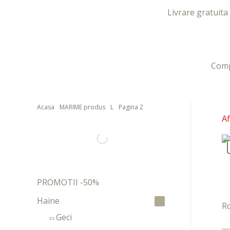
Livrare gratuita
Com
xxx-
Acasa
MARIME produs
L
Pagina 2
xo.com
Af
sexeggs.org
sex
tube
PROMOTII -50%
Haine
Ro
Geci