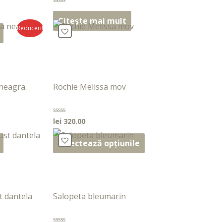
Evaluat
la
Citește mai mult
0
Reduceri!
din
5
neagra.
Rochie Melissa mov
lei
320.00
Evaluat
la
0
din
Selectează opțiunile
5
t dantela
Salopeta bleumarin