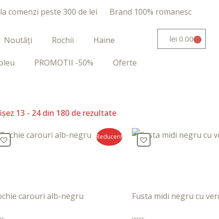
 la comenzi peste 300 de lei
Brand 100% romanesc
lei
0.00
Noutăți
Rochii
Haine
0
pleu
PROMOTII -50%
Oferte
ișez 13 - 24 din 180 de rezultate
Reduceri!
chie carouri alb-negru
Fusta midi negru cu ver