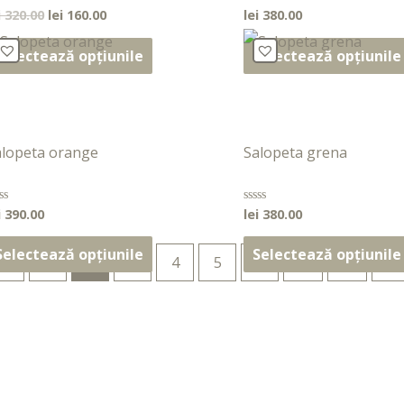
i
320.00
lei
160.00
lei
380.00
aluat
Evaluat
la
0
n
din
Selectează opțiunile
Selectează opțiunile
5
alopeta orange
Salopeta grena
i
390.00
lei
380.00
aluat
Evaluat
la
0
n
din
Selectează opțiunile
Selectează opțiunile
←
1
2
3
4
5
…
13
14
15
5