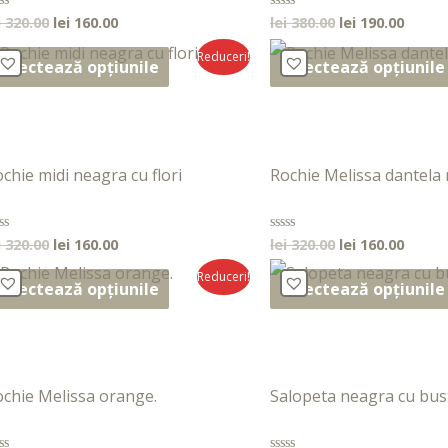
i
320.00
lei
160.00
lei
380.00
lei
190.00
aluat
Evaluat
la
0
Reduceri!
n
din
Selectează opțiunile
Selectează opțiunile
5
chie midi neagra cu flori
Rochie Melissa dantela 
i
320.00
lei
160.00
lei
320.00
lei
160.00
aluat
Evaluat
la
0
Reduceri!
n
din
Selectează opțiunile
Selectează opțiunile
5
chie Melissa orange.
Salopeta neagra cu bus