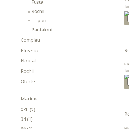
Fusta
le
Ev
la
Rochii
0
di
Topuri
5
Pantaloni
Compleu
Plus size
Ro
Noutati
le
Ev
Rochii
la
0
Oferte
di
5
Marime
XXL
(2)
Ro
34
(1)
36
(1)