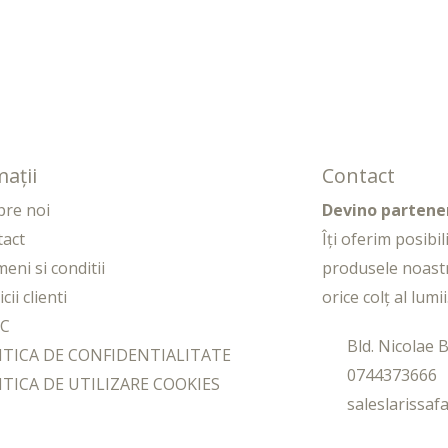
ații
Contact
pre noi
Devino partene
tact
Îți oferim posibi
eni si conditii
produsele noast
cii clienti
orice colț al lumii
C
Bld. Nicolae B
ITICA DE CONFIDENTIALITATE
0744373666
ITICA DE UTILIZARE COOKIES
saleslarissa