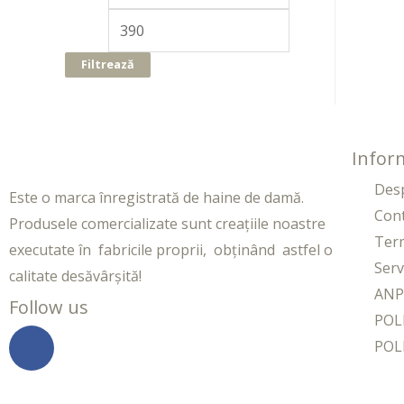
Filtrează
Inform
Des
Este o marca înregistrată de haine de damă.
Con
Produsele comercializate sunt creațiile noastre
Term
executate în fabricile proprii, obținând astfel o
Servi
calitate desăvârșită!
ANP
Follow us
POL
POL