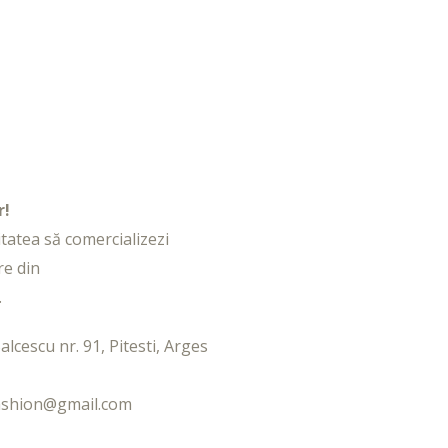
r!
litatea să comercializezi
re din
.
alcescu nr. 91, Pitesti, Arges
fashion@gmail.com