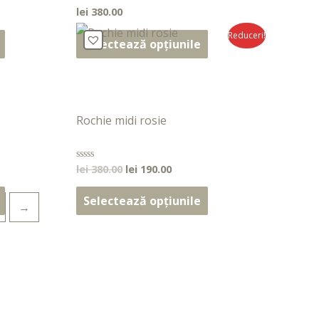
lei
380.00
Evaluat
la
0
Reduceri!
din
Selectează opțiunile
5
Rochie midi rosie
lei
380.00
lei
190.00
Evaluat
la
0
din
Selectează opțiunile
→
5