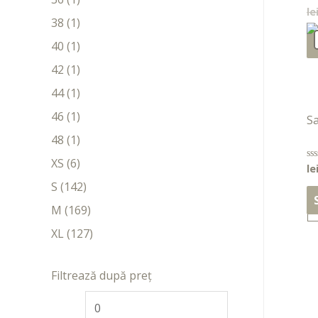
le
Ev
la
38
(1)
0
di
40
(1)
5
42
(1)
44
(1)
46
(1)
S
48
(1)
XS
(6)
le
Ev
la
S
(142)
0
di
5
M
(169)
XL
(127)
Filtrează după preț