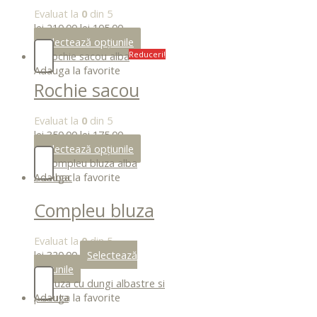
floral
Evaluat la
0
din 5
lei
210.00
lei
105.00
Selectează opțiunile
Reduceri!
Adauga la favorite
Rochie sacou
alba
Evaluat la
0
din 5
lei
350.00
lei
175.00
Selectează opțiunile
Adauga la favorite
Compleu bluza
alba bumbac
Evaluat la
0
din 5
lei
320.00
Selectează
opțiunile
Adauga la favorite