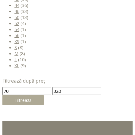
44
(36)
46
(33)
50
(13)
52
(4)
54
(1)
56
(1)
XS
(1)
S
(8)
M
(8)
L
(10)
XL
(9)
Filtrează după preț
Filtrează