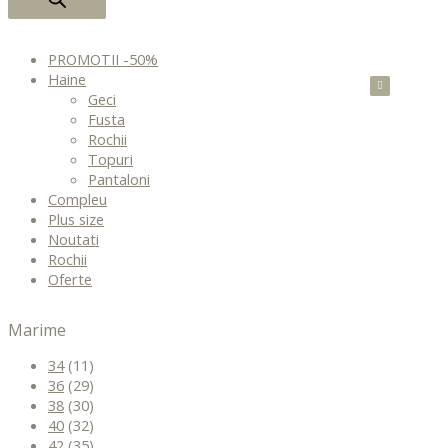
PROMOTII -50%
Haine
Geci
Fusta
Rochii
Topuri
Pantaloni
Compleu
Plus size
Noutati
Rochii
Oferte
Marime
34
(11)
36
(29)
38
(30)
40
(32)
42
(35)