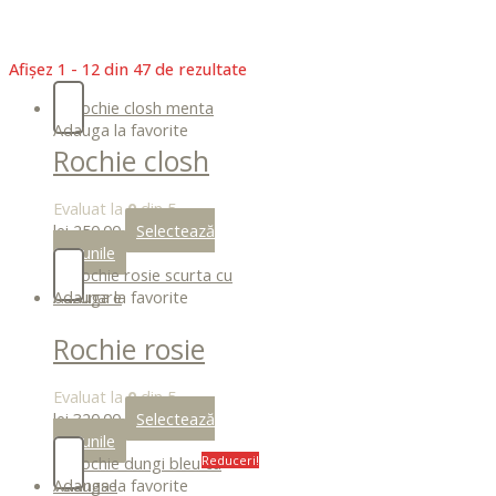
xxx-
xo.com
sexeggs.org
Afișez 1 - 12 din 47 de rezultate
sex
tube
Adauga la favorite
Rochie closh
menta
Evaluat la
0
din 5
lei
250.00
Selectează
opțiunile
Adauga la favorite
Rochie rosie
scurta cu
Evaluat la
0
din 5
buzunare
lei
320.00
Selectează
opțiunile
Reduceri!
Adauga la favorite