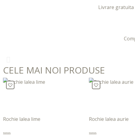
Livrare gratuita
Com
xxx-
CELE MAI NOI PRODUSE
xo.com
sexeggs.org
sex
tube
Rochie lalea lime
Rochie lalea aurie