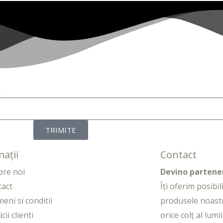
R
TRIMITE
ații
Contact
pre noi
Devino partene
tact
Îți oferim posibi
eni si conditii
produsele noast
cii clienti
orice colț al lumii