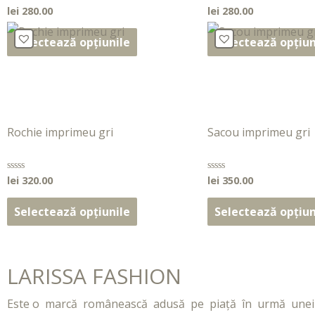
lei
280.00
lei
280.00
Evaluat
Evaluat
la
la
0
0
din
din
Selectează opțiunile
Selectează opțiun
5
5
Rochie imprimeu gri
Sacou imprimeu gri
lei
320.00
lei
350.00
Evaluat
Evaluat
la
la
0
0
din
din
Selectează opțiunile
Selectează opțiun
5
5
LARISSA FASHION
Este o marcă românească adusă pe piață în urmă unei ex