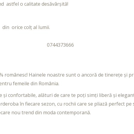
d astfel o calitate desăvârșită!
din orice colț al lumii.
0744373666
00% românesc! Hainele noastre sunt o ancoră de tinerețe și p
 pentru femeile din România.
i confortabile, alături de care te poți simți liberă și elegant
arderoba în fiecare sezon, cu rochii care se pliază perfect pe s
 fiecare nou trend din moda contemporană.