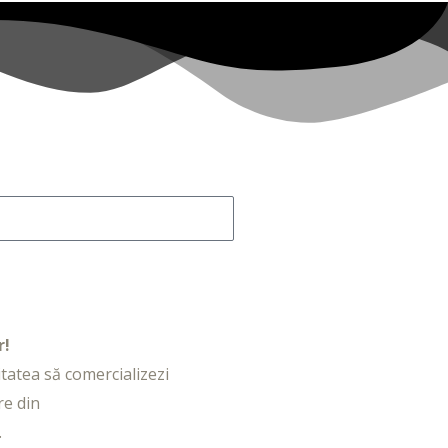
r!
litatea să comercializezi
re din
.