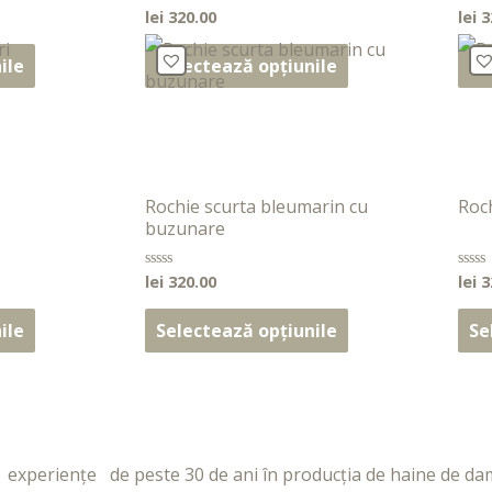
lei
320.00
lei
3
Evaluat
Evalu
la
la
0
0
din
din
ile
Selectează opțiunile
Se
5
5
Rochie scurta bleumarin cu
Roc
buzunare
lei
320.00
lei
3
Evaluat
Evalu
la
la
0
0
din
din
ile
Selectează opțiunile
Se
5
5
periențe de peste 30 de ani în producția de haine de da