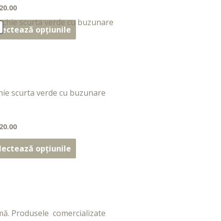
20.00
at
lectează opțiunile
hie scurta verde cu buzunare
20.00
at
lectează opțiunile
mă. Produsele comercializate