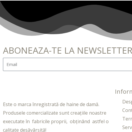
ABONEAZA-TE LA NEWSLETTE
Inform
Des
Este o marca înregistrată de haine de damă.
Con
Produsele comercializate sunt creațiile noastre
Term
executate în fabricile proprii, obținând astfel o
Servi
calitate desăvârșită!