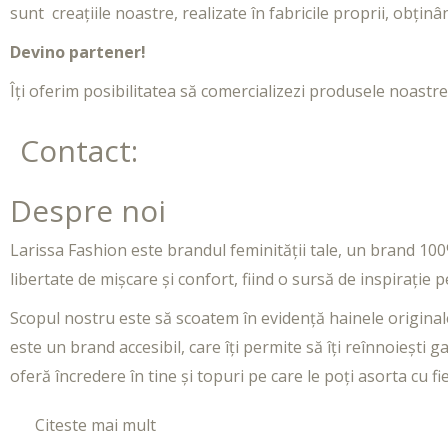
sunt creațiile noastre, realizate în fabricile
proprii, obținân
Devino partener!
Îți oferim posibilitatea să comercializezi produsele noastre 
Contact:
Despre noi
Larissa Fashion este brandul feminității tale, un brand 1
libertate de mișcare și confort, fiind o sursă de inspirație
Scopul nostru este să scoatem în evidență hainele originale ș
este un brand accesibil, care îți permite să îți reînnoiești g
oferă încredere în tine și topuri pe care le poți asorta cu
Citeste mai mult