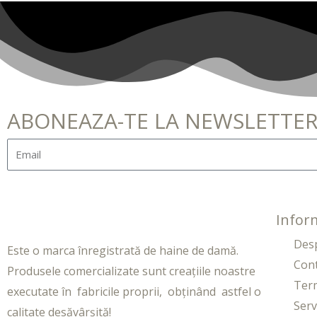
ABONEAZA-TE LA NEWSLETTE
Inform
Des
Este o marca înregistrată de haine de damă.
Con
Produsele comercializate sunt creațiile noastre
Term
executate în fabricile proprii, obținând astfel o
Servi
calitate desăvârșită!