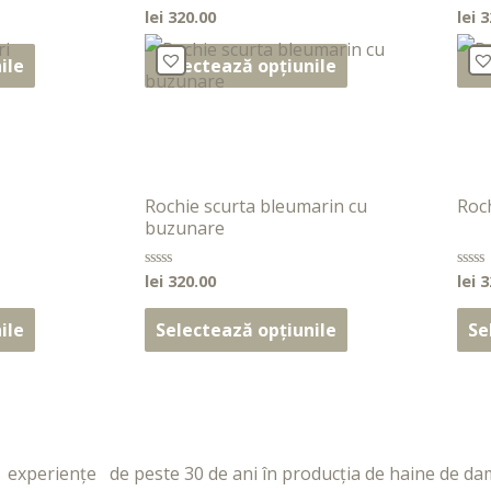
lei
320.00
lei
3
Evaluat
Evalu
la
la
0
0
din
din
ile
Selectează opțiunile
Se
5
5
Rochie scurta bleumarin cu
Roc
buzunare
lei
320.00
lei
3
Evaluat
Evalu
la
la
0
0
din
din
ile
Selectează opțiunile
Se
5
5
periențe de peste 30 de ani în producția de haine de da