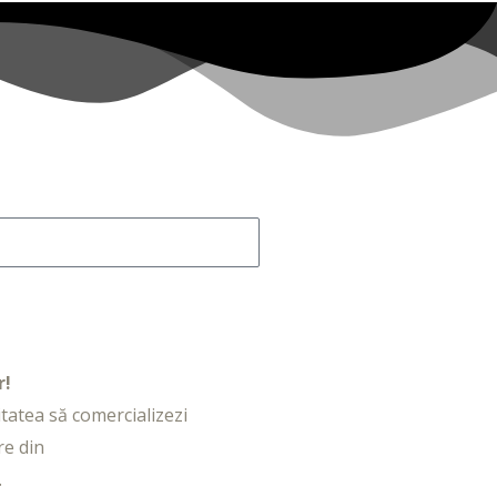
r!
litatea să comercializezi
re din
.