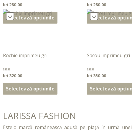
lei
280.00
lei
280.00
Evaluat
Evaluat
la
la
0
0
din
din
Selectează opțiunile
Selectează opțiun
5
5
Rochie imprimeu gri
Sacou imprimeu gri
lei
320.00
lei
350.00
Evaluat
Evaluat
la
la
0
0
din
din
Selectează opțiunile
Selectează opțiun
5
5
LARISSA FASHION
Este o marcă românească adusă pe piață în urmă unei ex