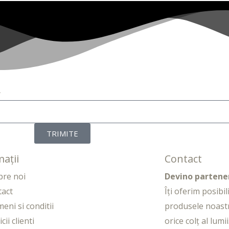
R
TRIMITE
ații
Contact
pre noi
Devino partene
tact
Îți oferim posibi
eni si conditii
produsele noast
cii clienti
orice colț al lumii