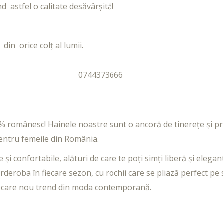
d astfel o calitate desăvârșită!
din orice colț al lumii.
0744373666
00% românesc! Hainele noastre sunt o ancoră de tinerețe și p
 pentru femeile din România.
i confortabile, alături de care te poți simți liberă și elegant
arderoba în fiecare sezon, cu rochii care se pliază perfect pe s
 fiecare nou trend din moda contemporană.