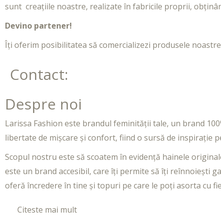
sunt creațiile noastre, realizate în fabricile
proprii, obținân
Devino partener!
Îți oferim posibilitatea să comercializezi produsele noastre 
Contact:
Despre noi
Larissa Fashion este brandul feminității tale, un brand 1
libertate de mișcare și confort, fiind o sursă de inspirație
Scopul nostru este să scoatem în evidență hainele originale ș
este un brand accesibil, care îți permite să îți reînnoiești g
oferă încredere în tine și topuri pe care le poți asorta cu
Citeste mai mult