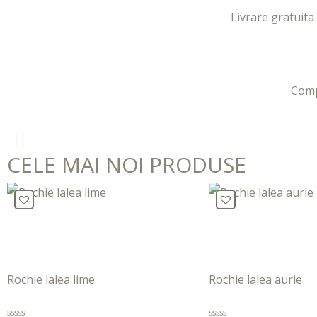
Livrare gratuita
Com
xxx-
CELE MAI NOI PRODUSE
xo.com
sexeggs.org
sex
tube
Rochie lalea lime
Rochie lalea aurie