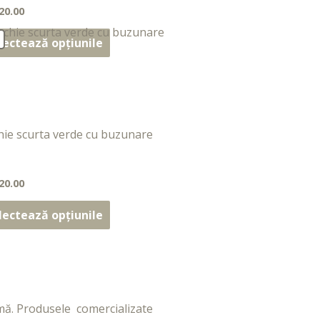
20.00
at
lectează opțiunile
hie scurta verde cu buzunare
20.00
at
lectează opțiunile
mă. Produsele comercializate